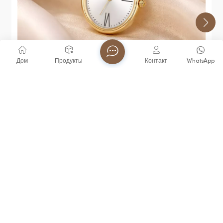
Дом
Продукты
Контакт
WhatsApp
Часы-Брелок Virtue С Кварцевым Механизмом И
Функцией Голосового Управления,
Водонепроницаемость 3ATM, Популярный
Товар Для Пожилых И Слепых,
Водонепроницаемые, В Тренде.
ПОСМОТРЕТЬ БОЛЬШЕ
Подпишитесь на рассылку новостей