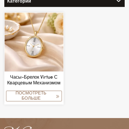
Категории
Часы-Брелок Virtue С
Кварцевым Механизмом
И Функцией Голосового
ПОСМОТРЕТЬ
Управления,
БОЛЬШЕ
Водонепроницаемость
3ATM, Популярный
Товар Для Пожилых И
Слепых,
Водонепроницаемые, В