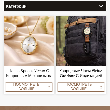
Категории
Часы-Брелок Virtue С
Кварцевые Часы Virtue
Кварцевым Механизмом
Outdoor С Индикацией
И Функцией Голосового
Времени, Карманным
ПОСМОТРЕТЬ
ПОСМОТРЕТЬ
Управления,
Кодовым Замком И
БОЛЬШЕ
БОЛЬШЕ
Водонепроницаемость
Креативной
3ATM, Популярный
Функциональностью.
Товар Для Пожилых И
Слепых,