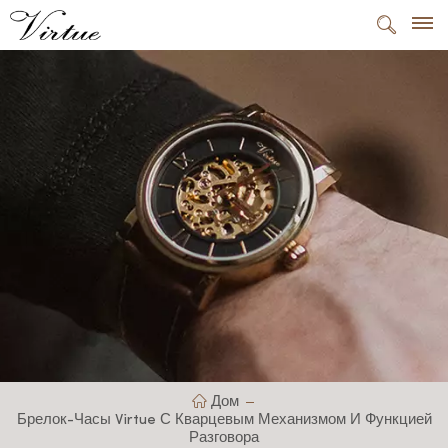
Дом
Брелок-Часы Virtue С Кварцевым Механизмом И Функцией
Разговора