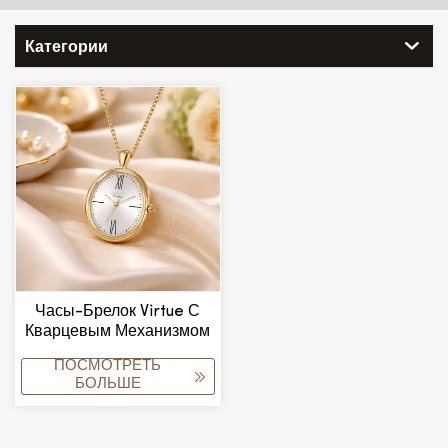
Категории
Часы-Брелок Virtue С
Кварцевым Механизмом
И Функцией Голосового
ПОСМОТРЕТЬ
Управления,
БОЛЬШЕ
Водонепроницаемость
3ATM, Популярный
Товар Для Пожилых И