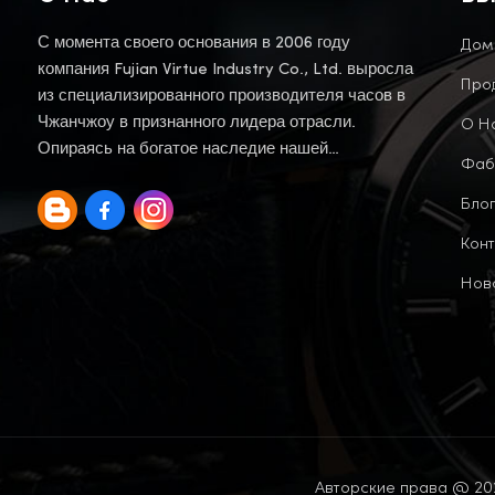
Дом
С момента своего основания в 2006 году
компания Fujian Virtue Industry Co., Ltd. выросла
Про
из специализированного производителя часов в
О Н
Чжанчжоу в признанного лидера отрасли.
Опираясь на богатое наследие нашей
Фаб
материнской компании, мы продолжаем эту
Блог
традицию.
Конт
Нов
Авторские права @ 202