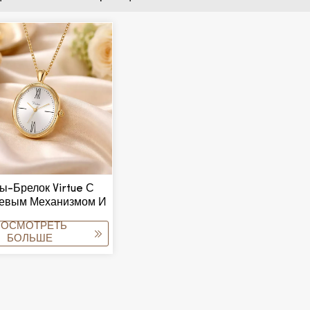
ы-Брелок Virtue С
евым Механизмом И
кцией Голосового
ПОСМОТРЕТЬ
Управления,
БОЛЬШЕ
онепроницаемость
, Популярный Товар
Пожилых И Слепых,
непроницаемые, В
Тренде.