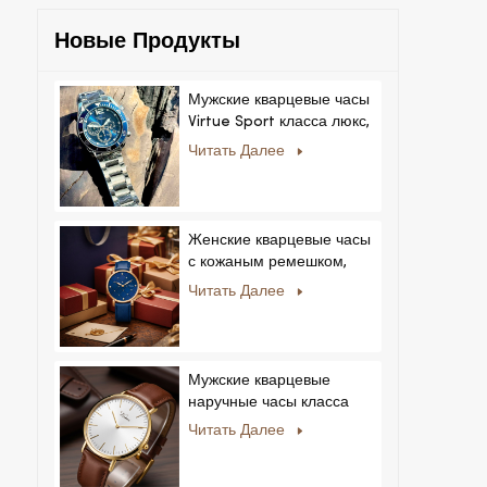
Новые Продукты
Мужские кварцевые часы
Virtue Sport класса люкс,
корпус из сплава,
Читать Далее
стеклянный циферблат,
указательный механизм,
возможность нанесения
логотипа на заказ для
Женские кварцевые часы
бизнеса.
с кожаным ремешком,
ультратонкие, с
Читать Далее
кристаллами, в
королевском стиле,
модные, Feminino
Relogio, ультратонкие, с
Мужские кварцевые
кристаллами.
наручные часы класса
люкс с корпусом из
Читать Далее
нержавеющей стали и
натуральной кожей.