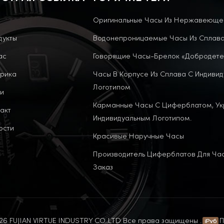
Оригинальные Часы Из Нержавеюще
дукты
Водонепроницаемые Часы Из Сплав
ас
Говорящие Часы-Брелок «Добродете
рика
Часы В Корпусе Из Сплава С Индиви
Логотипом
и
Карманные Часы С Циферблатом, У
акт
Индивидуальным Логотипом.
ости
Красивые Наручные Часы
Производитель Циферблатов Для Ча
Заказ
6 FUJIAN VIRTUE INDUSTRY CO..LTD Все права защищены .
П