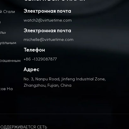
й Стали
Электронная почта
watch2@virtuetime.com
а
Электронная почта
ль»
michelle@virtuetime.com
дуальным
Телефон
+86 -1329087877
крашенным
Адрес
No. 3, Nanpu Road, Jinfeng Industrial Zone,
Zhangzhou, Fujian, China
сов На
ОДДЕРЖИВАЕТСЯ СЕТЬ