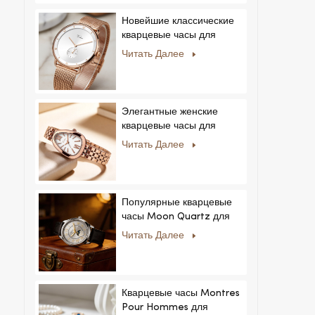
Новейшие классические
кварцевые часы для
мужчин:
Читать Далее
минималистичный дизайн
со сменными ремешками.
Популярная модель для
мужчин и женщин.
Элегантные женские
кварцевые часы для
частных и эксклюзивных
Читать Далее
коллекций.
Популярные кварцевые
часы Moon Quartz для
бизнеса, простые и
Читать Далее
стильные, модные часы
MoonPhaseWatch,
мужские часы.
Кварцевые часы Montres
Pour Hommes для