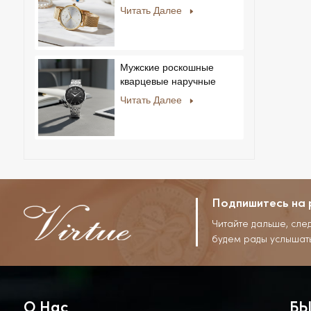
мужчин и женщин,
Читать Далее
ультратонкие, из
нержавеющей стали,
повседневный дизайн со
стразами, новый
Мужские роскошные
специальный циферблат.
кварцевые наручные
часы с ремешком из
Читать Далее
нержавеющей стали,
корпусом из сплава,
стеклом, в деловом и
повседневном стиле, с
декоративным диском.
Подпишитесь на 
Читайте дальше, сле
будем рады услышат
О Нас
БЫ